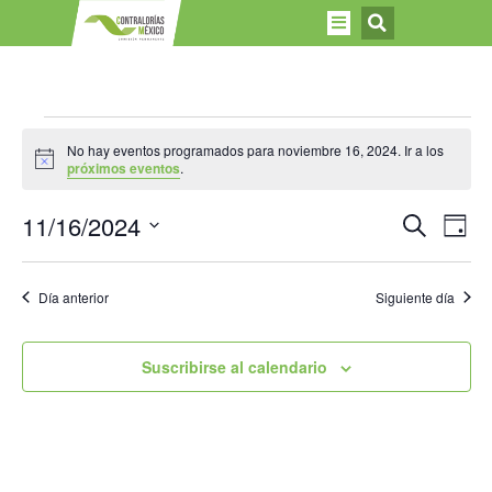
No hay eventos programados para noviembre 16, 2024. Ir a los
Aviso
próximos eventos
.
Nave
Na
11/16/2024
Buscar
Día
Selecciona
de
de
la
fecha.
vi
Día anterior
Siguiente día
búsq
de
y
Ev
Suscribirse al calendario
vista
de
Even