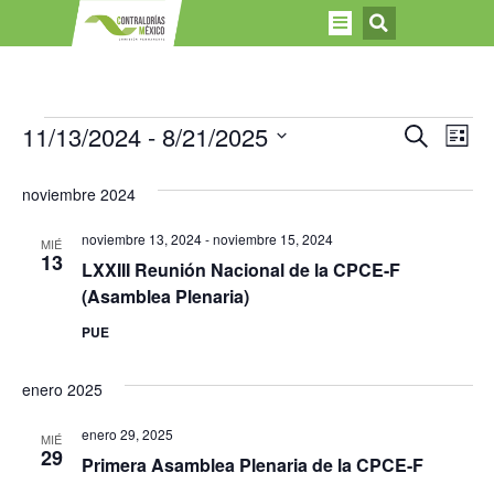
Nave
Na
11/13/2024
 - 
8/21/2025
Buscar
Lista
Selecciona
de
de
la
noviembre 2024
fecha.
vi
búsq
de
noviembre 13, 2024
-
noviembre 15, 2024
MIÉ
y
13
LXXIII Reunión Nacional de la CPCE-F
Ev
(Asamblea Plenaria)
vista
PUE
de
Even
enero 2025
enero 29, 2025
MIÉ
29
Primera Asamblea Plenaria de la CPCE-F